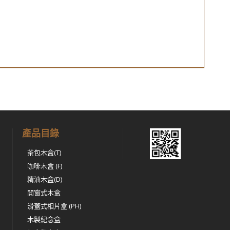
產品目錄
茶包木盒(T)
咖啡木盒 (F)
精油木盒(D)
開窗式木盒
滑蓋式相片盒 (PH)
木製紀念盒