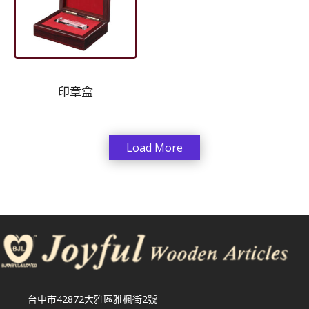
印章盒
Load More
台中市42872大雅區雅楓街2號