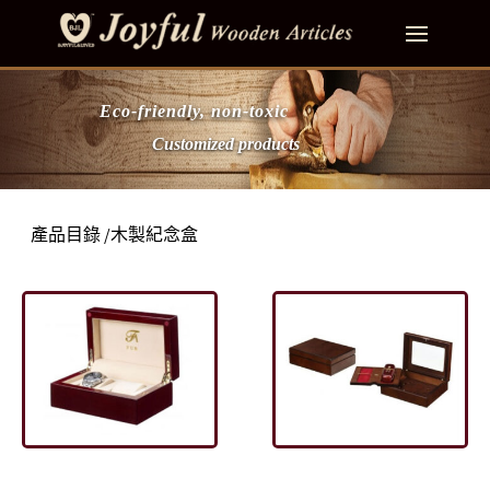
Eco-friendly, non-toxic
Customized products
產品目錄
/木製紀念盒