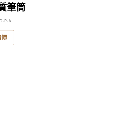
質筆筒
O-P-A
詢價