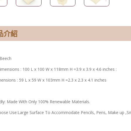
品介紹
 Beech
imensions : 100 L x 100 W x 118mm H =3.9 x 3.9 x 4.6 inches :
mensions : 59 L x 59 W x 103mm H =2.3 x 2.3 x 4.1 inches
ndly: Made With Only 100% Renewable Materials.
rpose Use:Large Surface To Accommodate Pencils, Pens, Make up ,Sm