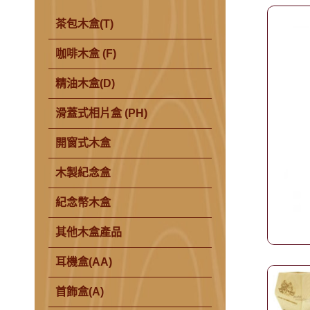
茶包木盒(T)
咖啡木盒 (F)
精油木盒(D)
滑蓋式相片盒 (PH)
開窗式木盒
木製紀念盒
紀念幣木盒
其他木盒產品
耳機盒(AA)
首飾盒(A)