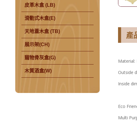
皮革木盒 (LB)
滑動式木盒(E)
天地蓋木盒 (TB)
產
展示架(CH)
寵物骨灰盒(G)
Material:
木質酒盒(W)
Outside d
Inside di
Eco Frie
Multi Pu