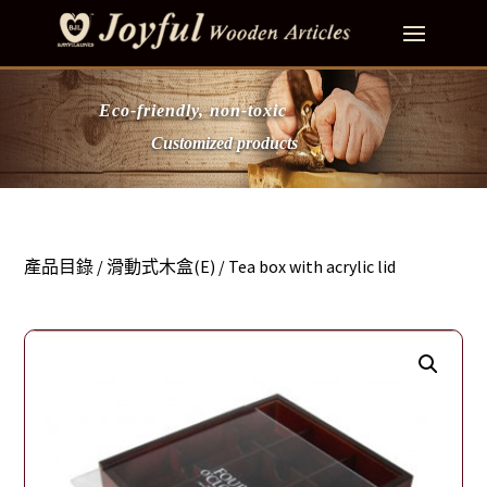
Eco-friendly, non-toxic
Customized products
產品目錄
/
滑動式木盒(E)
/ Tea box with acrylic lid