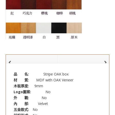
品 名:
Stripe OAK box
材 質:
MDF with OAK Veneer
木板厚度:
9mm
Logo圖案:
No
外 觀:
No
內 部:
Velvet
五金款式:
No