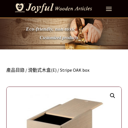
Eco-friendly, non-toxic
Customized products
產品目錄
/
滑動式木盒(E)
/ Stripe OAK box