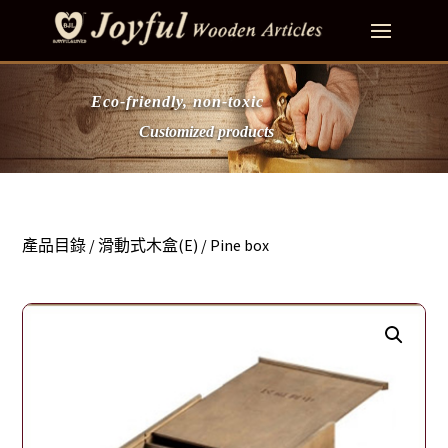
Eco-friendly, non-toxic
Customized products
產品目錄
/
滑動式木盒(E)
/ Pine box