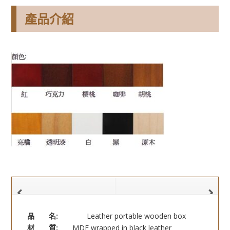
產品介紹
品 名:
Leather portable wooden box
材 質:
MDF wrapped in black leather