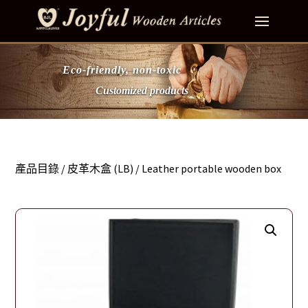
Eco-friendly, non-toxic
Customized products
產品目錄
/
皮革木盒 (LB)
/ Leather portable wooden box