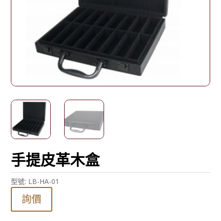
手提皮革木盒
型號:
LB-HA-01
詢價