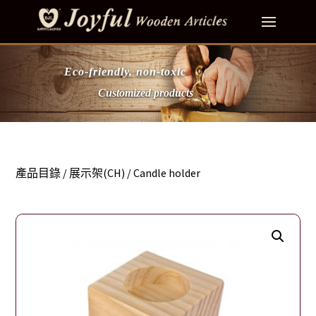
Eco-friendly, non-toxic
Customized products
產品目錄
/
展示架(CH)
/ Candle holder