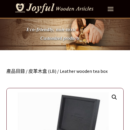
Eco-friendly, non-toxic
Customized products
產品目錄
/
皮革木盒 (LB)
/ Leather wooden tea box