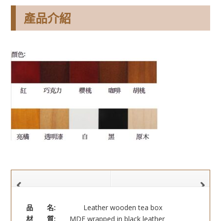
產品介紹
品 名:
Leather wooden tea box
材 質:
MDF wrapped in black leather