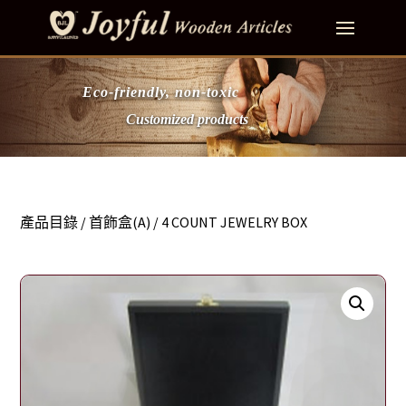
Eco-friendly, non-toxic
Customized products
產品目錄
/
首飾盒(A)
/ 4 COUNT JEWELRY BOX