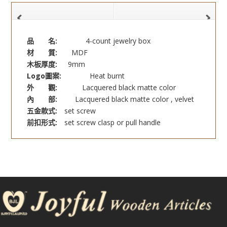
品 名:
4-count jewelry box
材 質:
MDF
木板厚度:
9mm
Logo圖案:
Heat burnt
外 觀:
Lacquered black matte color
內 部:
Lacquered black matte color , velvet
五金款式:
set screw
前扣形式:
set screw clasp or pull handle